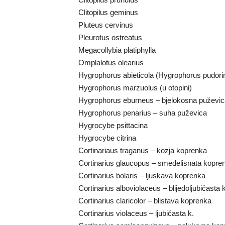
Clitopilus geminus
Pluteus cervinus
Pleurotus ostreatus
Megacollybia platiphylla
Omplalotus olearius
Hygrophorus abieticola (Hygrophorus pudorin
Hygrophorus marzuolus (u otopini)
Hygrophorus eburneus – bjelokosna puževic
Hygrophorus penarius – suha puževica
Hygrocybe psittacina
Hygrocybe citrina
Cortinariaus traganus – kozja koprenka
Cortinarius glaucopus – smeđelisnata kopre
Cortinarius bolaris – ljuskava koprenka
Cortinarius alboviolaceus – blijedoljubičasta
Cortinarius claricolor – blistava koprenka
Cortinarius violaceus – ljubičasta k.