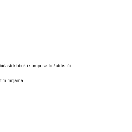
ičasti klobuk i sumporasto žuti listići
stim mrljama