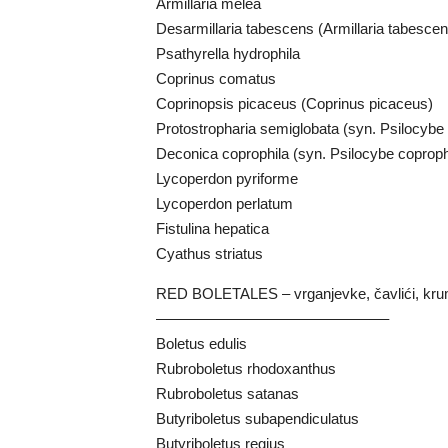
Armillaria melea
Desarmillaria tabescens (Armillaria tabescen
Psathyrella hydrophila
Coprinus comatus
Coprinopsis picaceus (Coprinus picaceus)
Protostropharia semiglobata (syn. Psilocybe
Deconica coprophila (syn. Psilocybe coproph
Lycoperdon pyriforme
Lycoperdon perlatum
Fistulina hepatica
Cyathus striatus
RED BOLETALES – vrganjevke, čavlići, kru
———————————————–
Boletus edulis
Rubroboletus rhodoxanthus
Rubroboletus satanas
Butyriboletus subapendiculatus
Butyriboletus regius