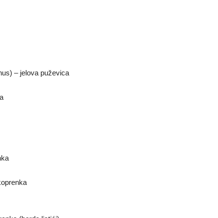
us) – jelova puževica
a
nka
 koprenka