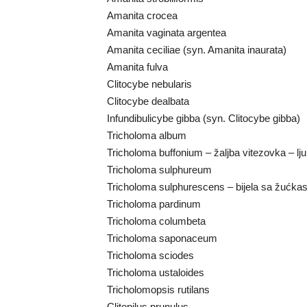
Amanita crocea
Amanita vaginata argentea
Amanita ceciliae (syn. Amanita inaurata)
Amanita fulva
Clitocybe nebularis
Clitocybe dealbata
Infundibulicybe gibba (syn. Clitocybe gibba)
Tricholoma album
Tricholoma buffonium – žaljba vitezovka – ljub
Tricholoma sulphureum
Tricholoma sulphurescens – bijela sa žućka
Tricholoma pardinum
Tricholoma columbeta
Tricholoma saponaceum
Tricholoma sciodes
Tricholoma ustaloides
Tricholomopsis rutilans
Clitopilus prunulus