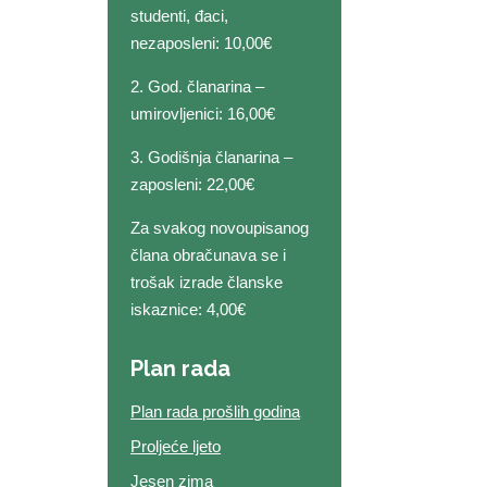
studenti, đaci,
nezaposleni: 10,00€
2. God. članarina –
umirovljenici: 16,00€
3. Godišnja članarina –
zaposleni: 22,00€
Za svakog novoupisanog
člana obračunava se i
trošak izrade članske
iskaznice: 4,00€
Plan rada
Plan rada prošlih godina
Proljeće ljeto
Jesen zima