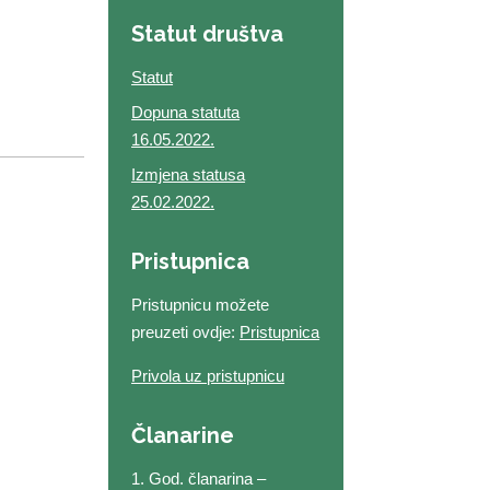
Statut društva
Statut
Dopuna statuta
16.05.2022.
Izmjena statusa
25.02.2022.
Pristupnica
Pristupnicu možete
preuzeti ovdje:
Pristupnica
Privola uz pristupnicu
Članarine
1. God. članarina –