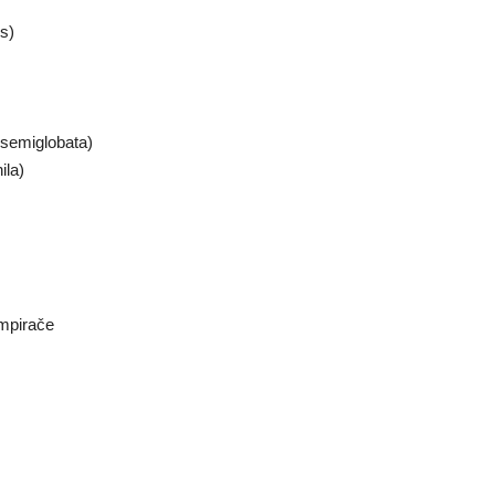
s)
 semiglobata)
ila)
mpirače