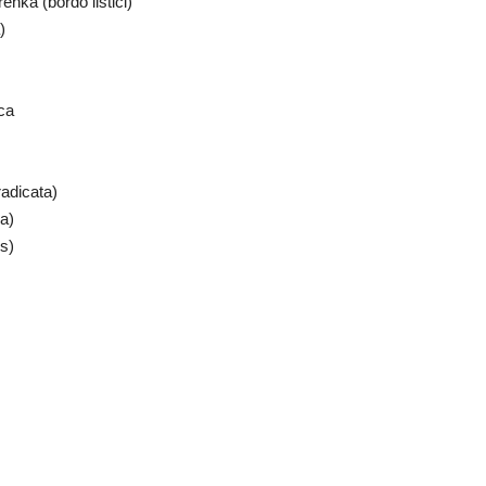
nka (bordo listići)
)
ca
adicata)
a)
s)