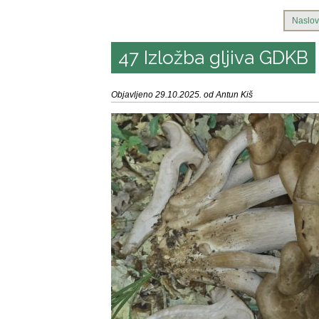
Naslov
47 Izložba gljiva GDKB
Objavljeno 29.10.2025. od Antun Kiš