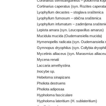
Cortinarius semisanguineus – polukrvna kopre
Cortinarius caperatus (syn. Rozites caperata
Lyophyllum decastes – stoglava sraštenica
Lyophyllum fumosum – obična sraštenica
Lyophyllum infumatum – zadimljena srašteni
Lepista amara (syn. Leucopaxillus amarus)
Mucidula mucida (Oudemansiella mucida)
Hymenopellis radicata (syn. Oudemansiella r
Gymnopus dryophilus (syn. Collybia dryophil
Mycetinis alliaceus (syn. Marasmius alliaceu
Mycena renati
Laccaria amethystina
Inocybe sp.
Hebeloma sinapizans
Pholiota destruens
Pholiota adiposaa
Hypholoma fasciculare
Hypholoma lateritium (H. sublateritium)