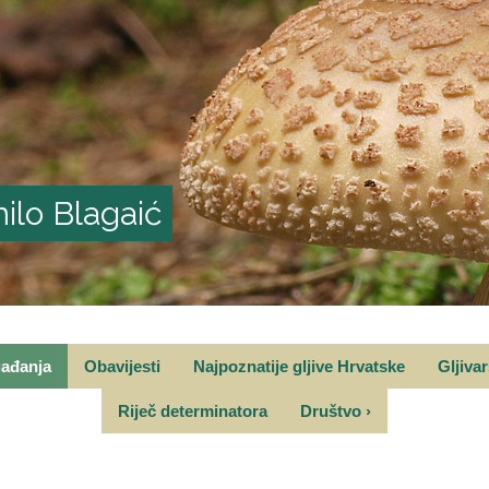
ilo Blagaić
gađanja
Obavijesti
Najpoznatije gljive Hrvatske
Gljiva
Riječ determinatora
Društvo
›