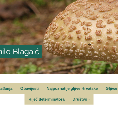
ilo Blagaić
gađanja
Obavijesti
Najpoznatije gljive Hrvatske
Gljiva
Riječ determinatora
Društvo
›