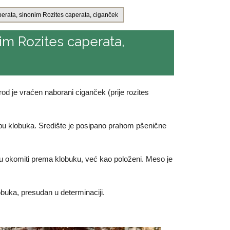
perata, sinonim Rozites caperata, ciganček
nim Rozites caperata,
u rod je vraćen naborani ciganček (prije rozites
u klobuka. Središte je posipano prahom pšenične
nisu okomiti prema klobuku, već kao položeni. Meso je
buka, presudan u determinaciji.