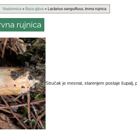
Naslovnica
»
Baza gljiva
»
Lactarius sanguifluus, krvna rujnica
rvna rujnica
Stručak je mesnat, starenjem postaje šupalj, 