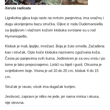
Xerula
radicata
Lignikolna gljiva koja raste na mrtvim panjevima, ima snažnu i
dugu ukorijenjenu bazu stručka. Gljive iz roda Oudemansiella
sa ljepljivom i vlažnom kožom klobuka svrstane su u rod
Hymenopellis.
Klobuk je mali, ljepljiv, mrežast. Boja je žuto smeđa. Začađena
kao i stručak. Opis kože klobuka nazivamo zgužvana koža.
Česta po panjevima svih šuma. Jedinstven je za ovu vrstu i po
tome je lako prepoznajemo. Listići su bijeli i gusti. Otrusina je
svijetlokrem boje. Visina je od 10 do 20 cm, klobuk 4 do 15
cm.
Stručak je ravan, visok ima dugačak korijen.
Jestivost, zapravo je nitko ne jede, jer nama mirisa i okusa,
nije otrovna.