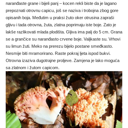
naranđaste grane i bijeli panj – kocen rekli biste da je lagano
prepoznati otrovnu capicu, još se naziva i trobojna zbog gore
opisanih boja. Međutim u praksi žuto oker otrusina zapraši
gljivu i tada otrovna, žuta, zlatna poprimaju iste boje. Zato je
lakše razlikovati mlada plodišta. Gljiva ima palj do 5 cm. Grana
se a grančice su naranđasto crvene boje. Valjkaste su. Vrhovi
su limun žuti. Meko na prerezu bijelo postane smeđkasto.
Nesmije biti mramorirano. Raste pokraj ljeta ispod bukvi.
Otrovna izaziva dugotrajne proljeve. Zamjena je lako moguća
sa zlatnom i žutom capicom.