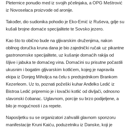
Pleternice ponudio med iz svojih pčelinjaka, a OPG Meštrović
iz Novoselaca proizvode od aronije.
Također, dio sudionika pohodio je Eko-Emić iz Ruševa, gdje su
kušali brojne domaće specijalitete te Sovsko jezero.
Kao što to obično bude na gljivarskim druženjima, nakon
obilnog doručka kruna dana je bio zajednički ručak uz pikantne
gastronomske specijalitete, uz kušanje domaćih rakija od
šljive i jabuka te domaćeg vina. Domaćini su prisutne počastili
ukusnim i bogatim gljivarskim kotlićem, kojeg je napravila
ekipa iz Donjeg Miholjca na čelu s predsjednikom Brankom
Kezerleom. Uz to, poznati požeški kuhar Anđelko Ledić iz
Bistroa Ledić pripremio je i lovački kotlić od divljači, odnosno
slavonski čobanac. Uglavnom, porcije su brzo podijeljene, a
bilo je mogućnosti i za repete.
Naposljetku su se organizatori zahvalili glavnom sponzoru
manifestacije Kruni Kaiću, poduzetniku iz Danske, koji je