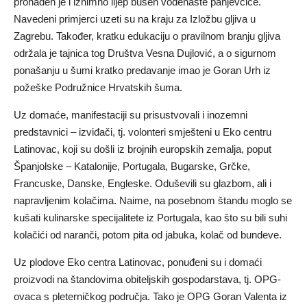
pronađen je i iznimno lijep busen vodenaste panjevčice.
Navedeni primjerci uzeti su na kraju za Izložbu gljiva u
Zagrebu. Također, kratku edukaciju o pravilnom branju gljiva
održala je tajnica tog Društva Vesna Dujlović, a o sigurnom
ponašanju u šumi kratko predavanje imao je Goran Urh iz
požeške Podružnice Hrvatskih šuma.
Uz domaće, manifestaciji su prisustvovali i inozemni
predstavnici – izviđači, tj. volonteri smješteni u Eko centru
Latinovac, koji su došli iz brojnih europskih zemalja, poput
Španjolske – Katalonije, Portugala, Bugarske, Grčke,
Francuske, Danske, Engleske. Oduševili su glazbom, ali i
napravljenim kolačima. Naime, na posebnom štandu moglo se
kušati kulinarske specijalitete iz Portugala, kao što su bili suhi
kolačići od naranči, potom pita od jabuka, kolač od bundeve.
Uz plodove Eko centra Latinovac, ponuđeni su i domaći
proizvodi na štandovima obiteljskih gospodarstava, tj. OPG-
ovaca s pleterničkog područja. Tako je OPG Goran Valenta iz