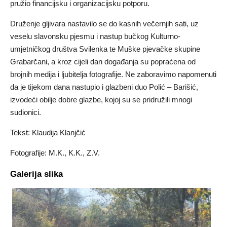
pružio financijsku i organizacijsku potporu.
Druženje gljivara nastavilo se do kasnih večernjih sati, uz
veselu slavonsku pjesmu i nastup bučkog Kulturno-
umjetničkog društva Svilenka te Muške pjevačke skupine
Grabarčani, a kroz cijeli dan događanja su popraćena od
brojnih medija i ljubitelja fotografije. Ne zaboravimo napomenuti
da je tijekom dana nastupio i glazbeni duo Polić – Barišić,
izvodeći obilje dobre glazbe, kojoj su se pridružili mnogi
sudionici.
Tekst: Klaudija Klanjčić
Fotografije: M.K., K.K., Z.V.
Galerija slika