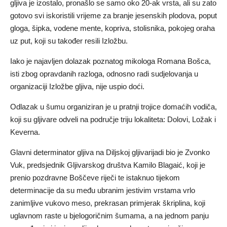
gljiva je izostalo, pronašlo se samo oko 20-ak vrsta, ali su zato
gotovo svi iskoristili vrijeme za branje jesenskih plodova, poput
gloga, šipka, vodene mente, kopriva, stolisnika, pokojeg oraha
uz put, koji su također resili Izložbu.
Iako je najavljen dolazak poznatog mikologa Romana Bošca,
isti zbog opravdanih razloga, odnosno radi sudjelovanja u
organizaciji Izložbe gljiva, nije uspio doći.
Odlazak u šumu organiziran je u pratnji trojice domaćih vodiča,
koji su gljivare odveli na područje triju lokaliteta: Dolovi, Ložak i
Keverna.
Glavni determinator gljiva na Diljskoj gljivarijadi bio je Zvonko
Vuk, predsjednik Gljivarskog društva Kamilo Blagaić, koji je
prenio pozdravne Boščeve riječi te istaknuo tijekom
determinacije da su među ubranim jestivim vrstama vrlo
zanimljive vukovo meso, prekrasan primjerak škriplina, koji
uglavnom raste u bjelogoričnim šumama, a na jednom panju