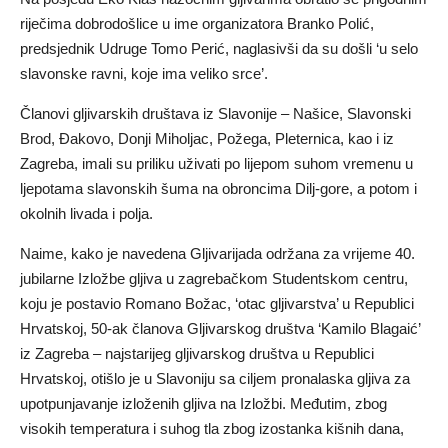
riječima dobrodošlice u ime organizatora Branko Polić,
predsjednik Udruge Tomo Perić, naglasivši da su došli ‘u selo
slavonske ravni, koje ima veliko srce’.
Članovi gljivarskih društava iz Slavonije – Našice, Slavonski
Brod, Đakovo, Donji Miholjac, Požega, Pleternica, kao i iz
Zagreba, imali su priliku uživati po lijepom suhom vremenu u
ljepotama slavonskih šuma na obroncima Dilj-gore, a potom i
okolnih livada i polja.
Naime, kako je navedena Gljivarijada održana za vrijeme 40.
jubilarne Izložbe gljiva u zagrebačkom Studentskom centru,
koju je postavio Romano Božac, ‘otac gljivarstva’ u Republici
Hrvatskoj, 50-ak članova Gljivarskog društva ‘Kamilo Blagaić’
iz Zagreba – najstarijeg gljivarskog društva u Republici
Hrvatskoj, otišlo je u Slavoniju sa ciljem pronalaska gljiva za
upotpunjavanje izloženih gljiva na Izložbi. Međutim, zbog
visokih temperatura i suhog tla zbog izostanka kišnih dana,