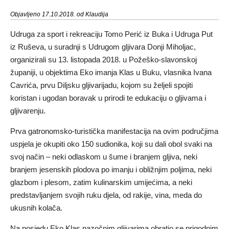
Objavljeno 17.10.2018. od Klaudija
Udruga za sport i rekreaciju Tomo Perić iz Buka i Udruga Put
iz Ruševa, u suradnji s Udrugom gljivara Donji Miholjac,
organizirali su 13. listopada 2018. u Požeško-slavonskoj
županiji, u objektima Eko imanja Klas u Buku, vlasnika Ivana
Cavrića, prvu Diljsku gljivarijadu, kojom su željeli spojiti
koristan i ugodan boravak u prirodi te edukaciju o gljivama i
gljivarenju.
Prva gatronomsko-turistička manifestacija na ovim područjima
uspjela je okupiti oko 150 sudionika, koji su dali obol svaki na
svoj način – neki odlaskom u šume i branjem gljiva, neki
branjem jesenskih plodova po imanju i obližnjim poljima, neki
glazbom i plesom, zatim kulinarskim umijećima, a neki
predstavljanjem svojih ruku djela, od rakije, vina, meda do
ukusnih kolača.
Na posjedu Eko Klas nazočnim gljivarima obratio se prigodnim