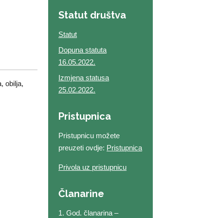
Statut društva
Statut
Dopuna statuta
16.05.2022.
Izmjena statusa
 obilja,
25.02.2022.
Pristupnica
Pristupnicu možete
preuzeti ovdje:
Pristupnica
Privola uz pristupnicu
Članarine
1. God. članarina –