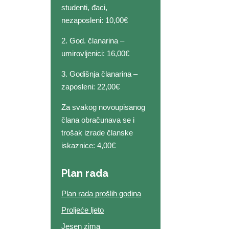
studenti, đaci,
nezaposleni: 10,00€
2. God. članarina –
umirovljenici: 16,00€
3. Godišnja članarina –
zaposleni: 22,00€
Za svakog novoupisanog
člana obračunava se i
trošak izrade članske
iskaznice: 4,00€
Plan rada
Plan rada prošlih godina
Proljeće ljeto
Jesen zima