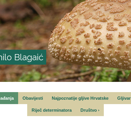
ilo Blagaić
gađanja
Obavijesti
Najpoznatije gljive Hrvatske
Gljiva
Riječ determinatora
Društvo
›