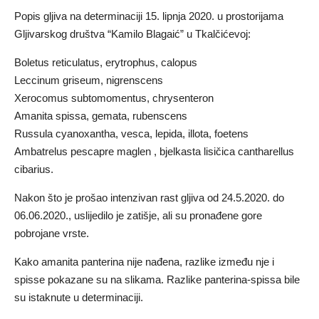
Popis gljiva na determinaciji 15. lipnja 2020. u prostorijama
Gljivarskog društva “Kamilo Blagaić” u Tkalčićevoj:
Boletus reticulatus, erytrophus, calopus
Leccinum griseum, nigrenscens
Xerocomus subtomomentus, chrysenteron
Amanita spissa, gemata, rubenscens
Russula cyanoxantha, vesca, lepida, illota, foetens
Ambatrelus pescapre maglen , bjelkasta lisičica cantharellus
cibarius.
Nakon što je prošao intenzivan rast gljiva od 24.5.2020. do
06.06.2020., uslijedilo je zatišje, ali su pronađene gore
pobrojane vrste.
Kako amanita panterina nije nađena, razlike između nje i
spisse pokazane su na slikama. Razlike panterina-spissa bile
su istaknute u determinaciji.