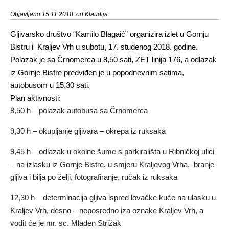
Objavljeno 15.11.2018. od Klaudija
Gljivarsko društvo “Kamilo Blagaić” organizira izlet u Gornju
Bistru i Kraljev Vrh u subotu, 17. studenog 2018. godine.
Polazak je sa Črnomerca u 8,50 sati, ZET linija 176, a odlazak
iz Gornje Bistre predviđen je u popodnevnim satima,
autobusom u 15,30 sati.
Plan aktivnosti:
8,50 h – polazak autobusa sa Črnomerca
9,30 h – okupljanje gljivara – okrepa iz ruksaka
9,45 h – odlazak u okolne šume s parkirališta u Ribničkoj ulici
– na izlasku iz Gornje Bistre, u smjeru Kraljevog Vrha, branje
gljiva i bilja po želji, fotografiranje, ručak iz ruksaka
12,30 h – determinacija gljiva ispred lovačke kuće na ulasku u
Kraljev Vrh, desno – neposredno iza oznake Kraljev Vrh, a
vodit će je mr. sc. Mladen Strižak