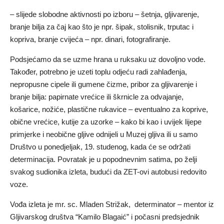
– slijede slobodne aktivnosti po izboru – šetnja, gljivarenje,
branje bilja za čaj kao što je npr. šipak, stolisnik, trputac i
kopriva, branje cvijeća – npr. dinari, fotografiranje.
Podsjećamo da se uzme hrana u ruksaku uz dovoljno vode.
Također, potrebno je uzeti toplu odjeću radi zahlađenja,
nepropusne cipele ili gumene čizme, pribor za gljivarenje i
branje bilja: papirnate vrećice ili škrnicle za odvajanje,
košarice, nožiće, plastične rukavice – eventualno za koprive,
obične vrećice, kutije za uzorke – kako bi kao i uvijek lijepe
primjerke i neobične gljive odnijeli u Muzej gljiva ili u samo
Društvo u ponedjeljak, 19. studenog, kada će se održati
determinacija. Povratak je u popodnevnim satima, po želji
svakog sudionika izleta, budući da ZET-ovi autobusi redovito
voze.
Vođa izleta je mr. sc. Mladen Strižak, determinator – mentor iz
Gljivarskog društva “Kamilo Blagaić” i počasni predsjednik