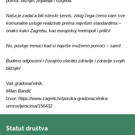
pomoć bližnjih, prijatelja i susjeda.
Naša je zadaća biti istinski servis, zbog čega ćemo vam sve
komunalne usluge realizirati prema najvišim standardima –
onako kako Zagrebu, kao europskoj metropoli i priliči!
No, postoje trenuci kad si najviše možemo pomoći – sami!
Budimo odgovorni i čuvajmo vlastito zdravlje i zdravlje svojih
bližnjih!
Vaš gradonačelnik,
Milan Bandić
Izvor: https://www.zagreb.hr/poruka-gradonacelnika-
umirovljenicima/156432
Statut društva