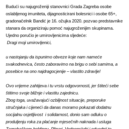
Budući su najugroženiji stanovnici Grada Zagreba osobe
oslabljenog imuniteta, dijagnosticirani bolesnici i osobe 65+,
gradonačelnik Bandić je 16. ožujka 2020. pozvao predstavnike
stanara da organiziraju pomoć najugroženijim skupinama.
Ujedno poručio je umirovljenicima sljedeće:
Dragi moji umirovljenici,
u nastojanju da ispunimo obveze koje nam nameće
svakodnevica, često zaboravimo na brigu o sebi samima, a
posebice na ono najdragocjenije – vlastito zdravlje!
Ovo vrijeme zahtijeva i tu vrstu odgovornosti, jer štiteći sebe
štitimo svoje bližnje i vlastitu zajednicu.
Zbog toga, uvažavajući ozbiljnost situacije, preporuke
stručnjaka i cijeneći da danas moramo pokazati dodatnu
socijalnu osjetljivost i solidarnost, donio sam odluku o
produljenju roka za plaćanje mjesečnih naknada i usluga
Zagrebačkom holdingu, Plinari, Vodoopskrbi i odvodnji te