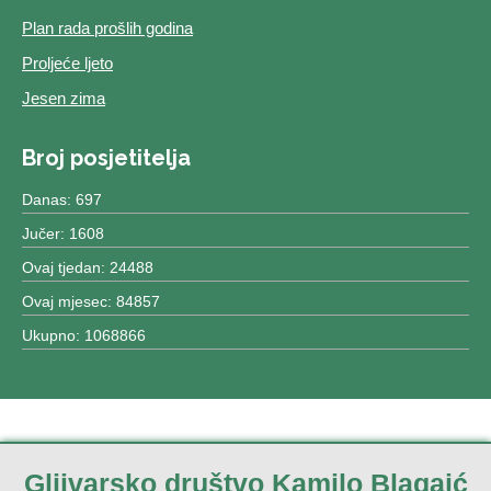
Plan rada prošlih godina
Proljeće ljeto
Jesen zima
Broj posjetitelja
Danas: 697
Jučer: 1608
Ovaj tjedan: 24488
Ovaj mjesec: 84857
Ukupno: 1068866
Gljivarsko društvo Kamilo Blagaić