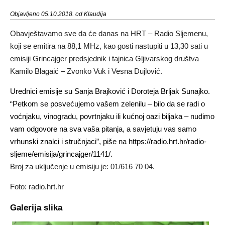
Objavljeno 05.10.2018. od Klaudija
Obavještavamo sve da će danas na HRT – Radio Sljemenu,
koji se emitira na 88,1 MHz, kao gosti nastupiti u 13,30 sati u
emisiji Grincajger predsjednik i tajnica Gljivarskog društva
Kamilo Blagaić – Zvonko Vuk i Vesna Dujlović.
Urednici emisije su Sanja Brajković i Doroteja Brljak Sunajko.
“Petkom se posvećujemo vašem zelenilu – bilo da se radi o
voćnjaku, vinogradu, povrtnjaku ili kućnoj oazi biljaka – nudimo
vam odgovore na sva vaša pitanja, a savjetuju vas samo
vrhunski znalci i stručnjaci”, piše na https://radio.hrt.hr/radio-
sljeme/emisija/grincajger/1141/.
Broj za uključenje u emisiju je: 01/616 70 04.
Foto: radio.hrt.hr
Galerija slika