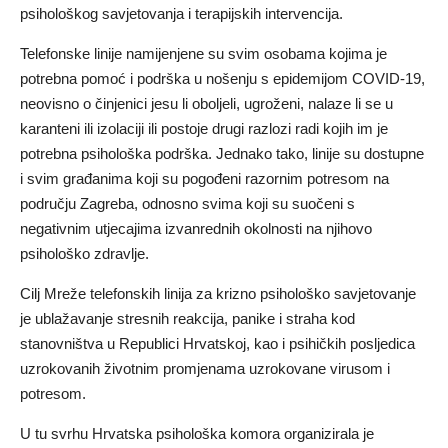
psihološkog savjetovanja i terapijskih intervencija.
Telefonske linije namijenjene su svim osobama kojima je
potrebna pomoć i podrška u nošenju s epidemijom COVID-19,
neovisno o činjenici jesu li oboljeli, ugroženi, nalaze li se u
karanteni ili izolaciji ili postoje drugi razlozi radi kojih im je
potrebna psihološka podrška. Jednako tako, linije su dostupne
i svim građanima koji su pogođeni razornim potresom na
području Zagreba, odnosno svima koji su suočeni s
negativnim utjecajima izvanrednih okolnosti na njihovo
psihološko zdravlje.
Cilj Mreže telefonskih linija za krizno psihološko savjetovanje
je ublažavanje stresnih reakcija, panike i straha kod
stanovništva u Republici Hrvatskoj, kao i psihičkih posljedica
uzrokovanih životnim promjenama uzrokovane virusom i
potresom.
U tu svrhu Hrvatska psihološka komora organizirala je