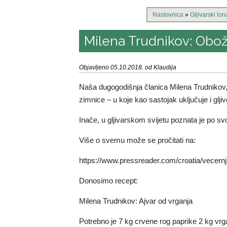
Naslovnica
»
Gljivarski lo
Milena Trudnikov: Obožav
Objavljeno 05.10.2018. od Klaudija
Naša dugogodišnja članica Milena Trudnikov
zimnice – u koje kao sastojak uključuje i glj
Inače, u gljivarskom svijetu poznata je po svo
Više o svemu može se pročitati na:
https://www.pressreader.com/croatia/vecern
Donosimo recept:
Milena Trudnikov: Ajvar od vrganja
Potrebno je 7 kg crvene rog paprike 2 kg vrg