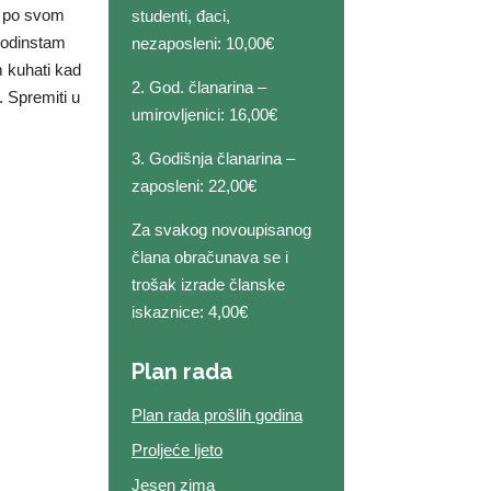
te po svom
studenti, đaci,
prodinstam
nezaposleni: 10,00€
m kuhati kad
2. God. članarina –
 Spremiti u
umirovljenici: 16,00€
3. Godišnja članarina –
zaposleni: 22,00€
Za svakog novoupisanog
člana obračunava se i
trošak izrade članske
iskaznice: 4,00€
Plan rada
Plan rada prošlih godina
Proljeće ljeto
Jesen zima