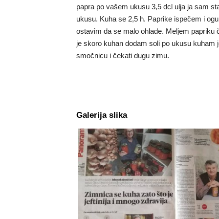
papra po vašem ukusu 3,5 dcl ulja ja sam stav
ukusu. Kuha se 2,5 h. Paprike ispečem i oguli
ostavim da se malo ohlade. Meljem papriku če
je skoro kuhan dodam soli po ukusu kuham jo
smočnicu i čekati dugu zimu.
Galerija slika