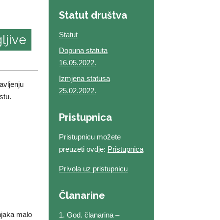
Statut društva
Statut
ljive
Dopuna statuta
16.05.2022.
Izmjena statusa
avljenju
25.02.2022.
stu.
Pristupnica
Pristupnicu možete
preuzeti ovdje:
Pristupnica
Privola uz pristupnicu
Članarine
njaka malo
1. God. članarina –