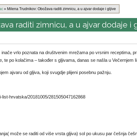
nac
»
Milena Trudnikov: Obožava raditi zimnicu, a u ajvar dodaje i gljive
a raditi zimnicu, a u ajvar dodaje i g
, inače vrlo poznata na društvenim mrežama po vrsnim receptima, pr
ive, te po kolačima – također s gljivama, danas se našla u Večernjem li
jem ajvaru od gljiva, koji svugdje plijeni posebnu pažnju.
ji-list-hrvatska/20181005/281505047162868
anja( može se raditi od više vrsta gljiva) sol po ukusu par češnja češ