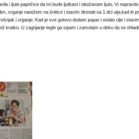
ila i ljute papričice da mi bude ljutkast i obožavam ljuto. Vi napravi
m, vrganje narežem na šnitice i stavim dinstati sa 1 dcl ulja,kad ih 
šnjak i vrganje. Kad je sve gotovo dodam papar i ostalo ulje i stavi
š kratko. U zagrijanje tegle ga sipam i zamotam u deku da se ohladi.