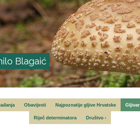
ilo Blagaić
gađanja
Obavijesti
Najpoznatije gljive Hrvatske
Gljiva
Riječ determinatora
Društvo
›