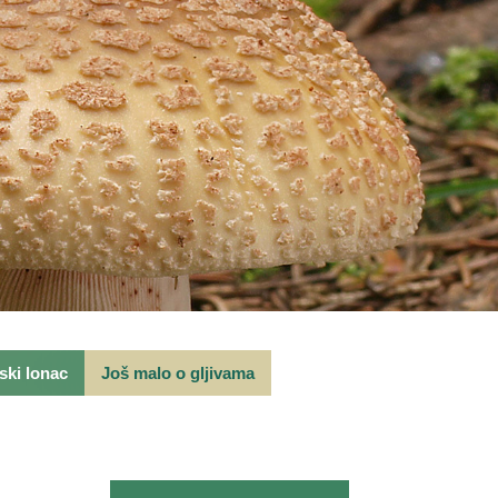
rski lonac
Još malo o gljivama