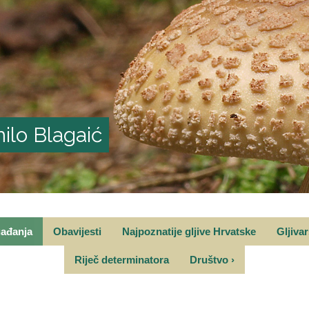
ilo Blagaić
gađanja
Obavijesti
Najpoznatije gljive Hrvatske
Gljiva
Riječ determinatora
Društvo
›