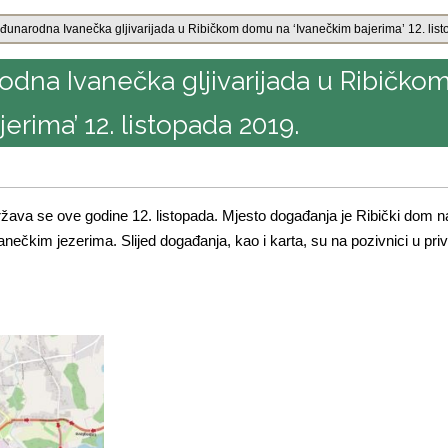
đunarodna Ivanečka gljivarijada u Ribičkom domu na ‘Ivanečkim bajerima’ 12. lis
dna Ivanečka gljivarijada u Ribičko
rima’ 12. listopada 2019.
žava se ove godine 12. listopada. Mjesto događanja je Ribički dom n
nečkim jezerima. Slijed događanja, kao i karta, su na pozivnici u priv