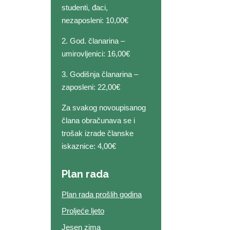
studenti, đaci,
nezaposleni: 10,00€
2. God. članarina –
umirovljenici: 16,00€
3. Godišnja članarina –
zaposleni: 22,00€
Za svakog novoupisanog
člana obračunava se i
trošak izrade članske
iskaznice: 4,00€
Plan rada
Plan rada prošlih godina
Proljeće ljeto
Jesen zima