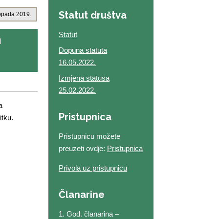
Statut društva
topada 2019.
Statut
m
Dopuna statuta
16.05.2022.
Izmjena statusa
25.02.2022.
a
Pristupnica
itku.
Pristupnicu možete
preuzeti ovdje:
Pristupnica
Privola uz pristupnicu
Članarine
1. God. članarina –