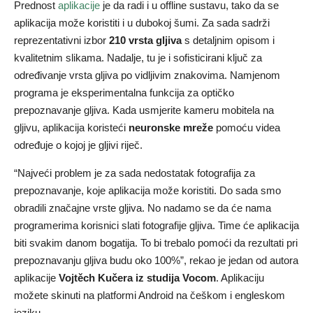
Prednost
aplikacije
je da radi i u offline sustavu, tako da se
aplikacija može koristiti i u dubokoj šumi. Za sada sadrži
reprezentativni izbor
210 vrsta gljiva
s detaljnim opisom i
kvalitetnim slikama. Nadalje, tu je i sofisticirani ključ za
određivanje vrsta gljiva po vidljivim znakovima. Namjenom
programa je eksperimentalna funkcija za optičko
prepoznavanje gljiva. Kada usmjerite kameru mobitela na
gljivu, aplikacija koristeći
neuronske mreže
pomoću videa
određuje o kojoj je gljivi riječ.
“Najveći problem je za sada nedostatak fotografija za
prepoznavanje, koje aplikacija može koristiti. Do sada smo
obradili značajne vrste gljiva. No nadamo se da će nama
programerima korisnici slati fotografije gljiva. Time će aplikacija
biti svakim danom bogatija. To bi trebalo pomoći da rezultati pri
prepoznavanju gljiva budu oko 100%”, rekao je jedan od autora
aplikacije
Vojtěch Kučera iz studija Vocom
. Aplikaciju
možete skinuti na platformi Android na češkom i engleskom
jeziku.