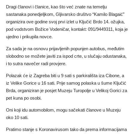
Dragi članovi i članice, kao što već znate na temelju
sastanaka ponedjeljkom, Gljivarsko društvo “Kamilo Blagaić”
organizira ove godine svoj prvi izlet u Ključić Brdo 14. ožujka,
pod vodstvom Božice Vodeničar, kontakt: 091/9449311, koja je
ujedno i prikupila novce.
Za sada je na osnovu prijavljenih popunjen autobus, međutim
slobodno se možete javiti za ispod crte, u slučaju odustanaka,
i to sutra navečer radi provjere.
Polazak će iz Zagreba biti u 9 sati s parkirališta iza Cibone, a
iz Velike Gorice u 16 sati. Prije samog polaska u šume Ključić
Brda, organiziran je posjet Muzeju Turopolje u Velikoj Gorici za
pet kuna po osobi.
Oni koji idu automobilom, mogu sačekati članove u Muzeju
oko 10 sati.
Pratimo stanje s Koronavirusom tako da prema informacijama