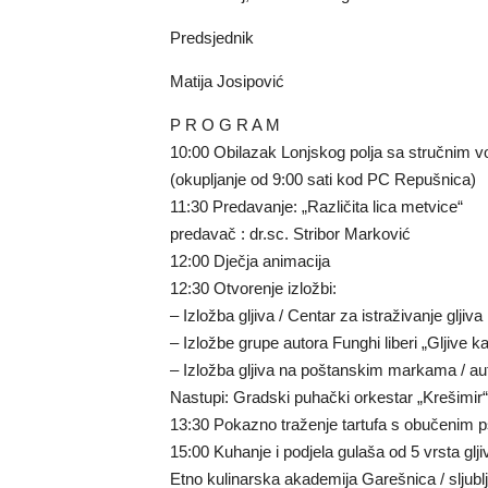
Predsjednik
Matija Josipović
P R O G R A M
10:00 Obilazak Lonjskog polja sa stručnim 
(okupljanje od 9:00 sati kod PC Repušnica)
11:30 Predavanje: „Različita lica metvice“
predavač : dr.sc. Stribor Marković
12:00 Dječja animacija
12:30 Otvorenje izložbi:
– Izložba gljiva / Centar za istraživanje gljiv
– Izložbe grupe autora Funghi liberi „Gljive ka
– Izložba gljiva na poštanskim markama / aut
Nastupi: Gradski puhački orkestar „Krešimir
13:30 Pokazno traženje tartufa s obučenim ps
15:00 Kuhanje i podjela gulaša od 5 vrsta glji
Etno kulinarska akademija Garešnica / sljublji