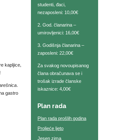
studenti, đaci,
nezaposleni: 10,00€
2. God. članarina –
umirovljenici: 16,00€
3. Godišnja članarina –
zaposleni: 22,00€
re kapljice,
Za svakog novoupisanog
!
člana obračunava se i
trošak izrade članske
arešnica
.
iskaznice: 4,00€
tna gastro
Plan rada
Plan rada prošlih godina
Proljeće ljeto
Jesen zima