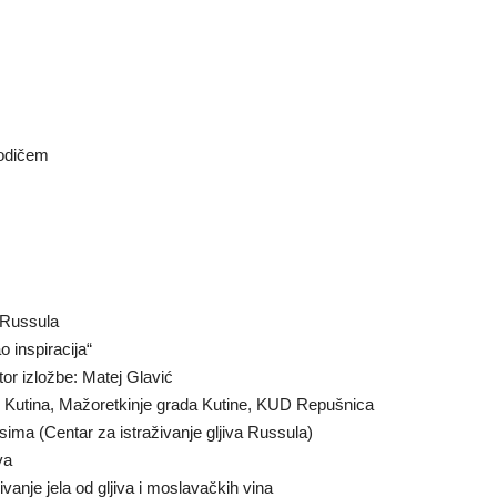
vodičem
a Russula
o inspiracija“
or izložbe: Matej Glavić
“ Kutina, Mažoretkinje grada Kutine, KUD Repušnica
ima (Centar za istraživanje gljiva Russula)
va
vanje jela od gljiva i moslavačkih vina