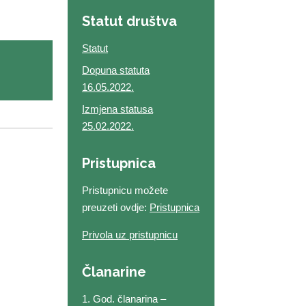
Statut društva
Statut
Dopuna statuta
16.05.2022.
Izmjena statusa
25.02.2022.
Pristupnica
Pristupnicu možete
preuzeti ovdje:
Pristupnica
Privola uz pristupnicu
Članarine
1. God. članarina –