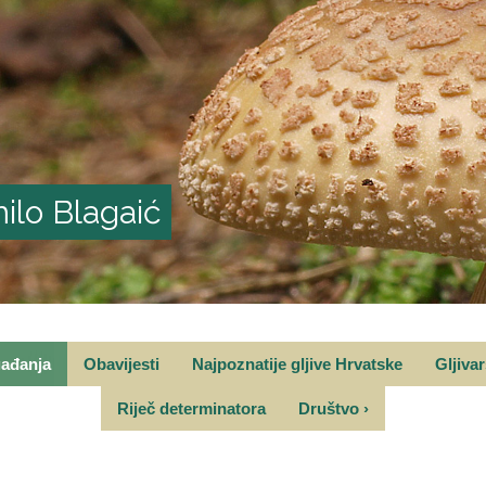
ilo Blagaić
gađanja
Obavijesti
Najpoznatije gljive Hrvatske
Gljiva
Riječ determinatora
Društvo
›