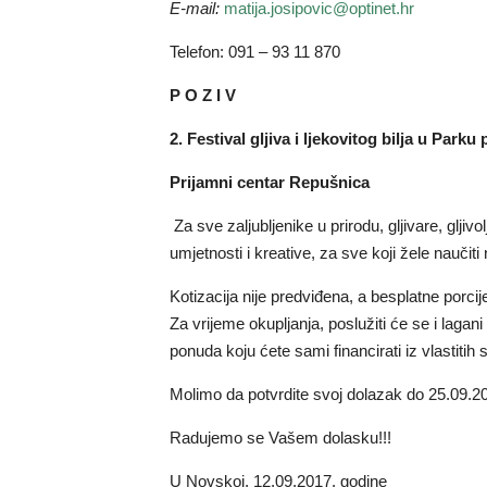
E-mail:
matija.josipovic@optinet.hr
Telefon: 091 – 93 11 870
P O Z I V
2. Festival gljiva i ljekovitog bilja u Park
Prijamni centar Repušnica
Za sve zaljubljenike u prirodu, gljivare, gljivolj
umjetnosti i kreative, za sve koji žele naučit
Kotizacija nije predviđena, a besplatne porcije 
Za vrijeme okupljanja, poslužiti će se i laga
ponuda koju ćete sami financirati iz vlastitih 
Molimo da potvrdite svoj dolazak do 25.09.2
Radujemo se Vašem dolasku!!!
U Novskoj, 12.09.2017. godine