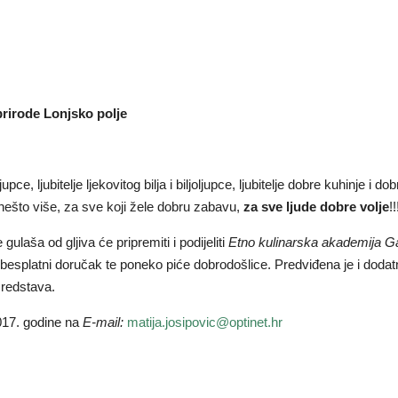
u prirode Lonjsko polje
upce, ljubitelje ljekovitog bilja i biljoljupce, ljubitelje dobre kuhinje i dob
i nešto više, za sve koji žele dobru zabavu,
za sve ljude dobre volje
!!
gulaša od gljiva će pripremiti i podijeliti
Etno kulinarska akademija G
ni besplatni doručak te poneko piće dobrodošlice. Predviđena je i doda
sredstava.
017. godine na
E-mail:
matija.josipovic@optinet.hr