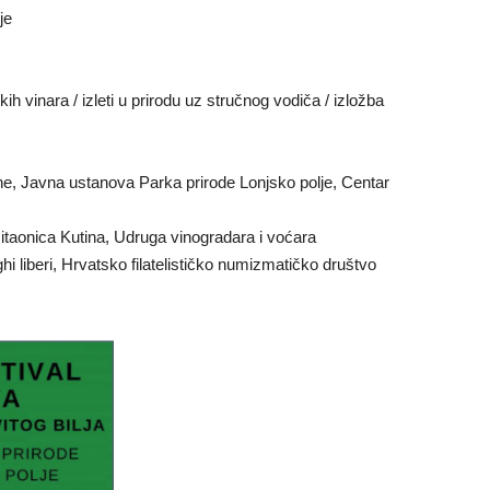
je
h vinara / izleti u prirodu uz stručnog vodiča / izložba
ine, Javna ustanova Parka prirode Lonjsko polje, Centar
i čitaonica Kutina, Udruga vinogradara i voćara
 liberi, Hrvatsko filatelističko numizmatičko društvo