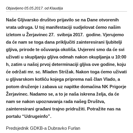
Objavljeno 05.05.2017. od Klaudija
Naše Gljivarsko društvo prijavilo se na Dane otvorenih
vrata udruga. U toj manifestaciji sudjelovat ćemo našim
izletom u Žerjavinec 27. svibnja 2017. godine. Vjerujemo
da će nam se toga dana priključiti zainteresirani ljubitelji
gljiva, prirode te očuvanja okoliša. Uvjereni smo da će svi
uživati u skupljanju gljiva odmah nakon okupljanja u 10:00
h, zatim u našoj prvoj determinaciji gljiva ove godine, koju
će održati mr. sc. Mladen Strižak. Nakon toga ćemo uživati
u gljivarskom kotliću kojega priprema naš član Vlado, a
potom druženje i zabava uz napitke domaćina NK Prigorje
Žerjavinec. Nadamo se, a to je naša iskrena želja, da će
nam se nakon upoznavanja rada našeg Društva,
zainteresirani građani trajno pridružiti. Potražite nas na
portalu “Udrugeinfo”.
Predsjednik GDKB-a Dubravko Furlan