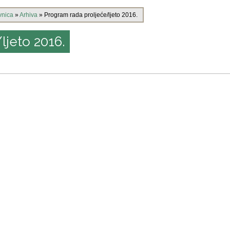
vnica
»
Arhiva
»
Program rada proljeće/ljeto 2016.
ljeto 2016.