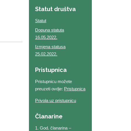
Statut društva
Statut
Dopuna statuta
16.05.2022.
Izmjena statusa
25.02.2022.
Pristupnica
Pristupnicu možete
preuzeti ovdje:
Pristupnica
Privola uz pristupnicu
Članarine
1. God. članarina –