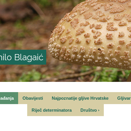
ilo Blagaić
gađanja
Obavijesti
Najpoznatije gljive Hrvatske
Gljiva
Riječ determinatora
Društvo
›