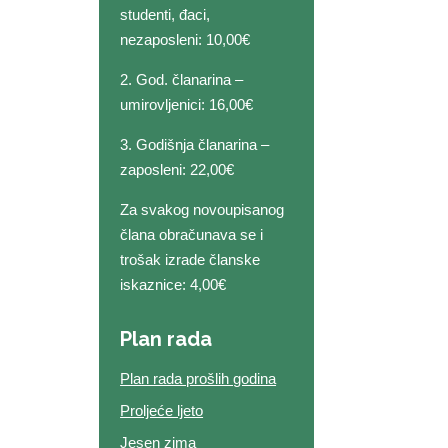
studenti, đaci,
nezaposleni: 10,00€
2. God. članarina –
umirovljenici: 16,00€
3. Godišnja članarina –
zaposleni: 22,00€
Za svakog novoupisanog
člana obračunava se i
trošak izrade članske
iskaznice: 4,00€
Plan rada
Plan rada prošlih godina
Proljeće ljeto
Jesen zima