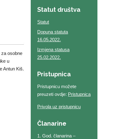
Statut društva
Statut
Dopuna statuta
16.05.2022.
Izmjena statusa
e za osobne
25.02.2022.
ike u
e Antun Kiš.
Pristupnica
Pristupnicu možete
preuzeti ovdje:
Pristupnica
Privola uz pristupnicu
Članarine
1. God. članarina –