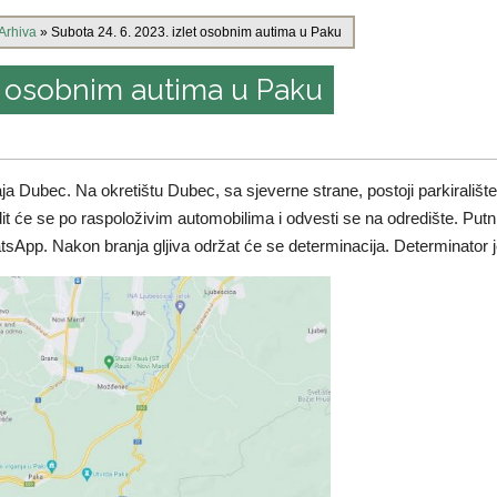
Arhiva
»
Subota 24. 6. 2023. izlet osobnim autima u Paku
et osobnim autima u Paku
a Dubec. Na okretištu Dubec, sa sjeverne strane, postoji parkirališt
dit će se po raspoloživim automobilima i odvesti se na odredište. Putn
App. Nakon branja gljiva održat će se determinacija. Determinator j