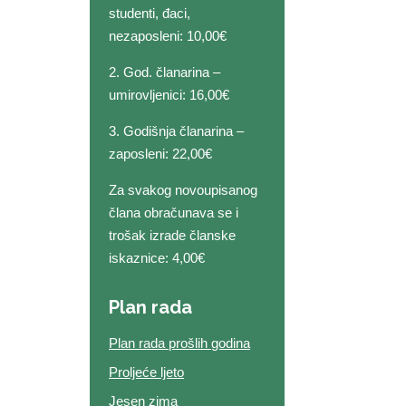
studenti, đaci,
nezaposleni: 10,00€
2. God. članarina –
umirovljenici: 16,00€
3. Godišnja članarina –
zaposleni: 22,00€
Za svakog novoupisanog
člana obračunava se i
trošak izrade članske
iskaznice: 4,00€
Plan rada
Plan rada prošlih godina
Proljeće ljeto
Jesen zima