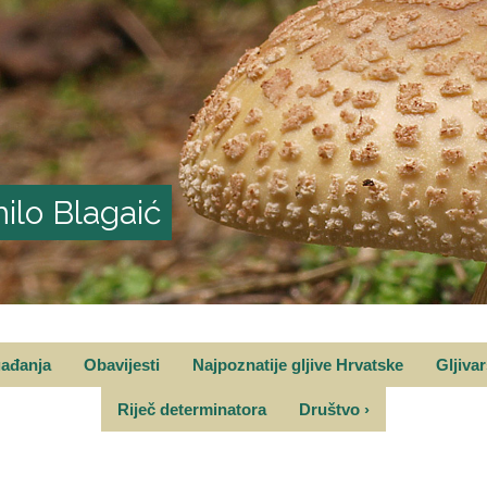
ilo Blagaić
gađanja
Obavijesti
Najpoznatije gljive Hrvatske
Gljiva
Riječ determinatora
Društvo
›