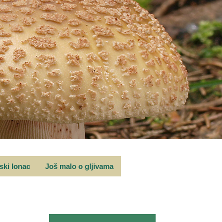
rski lonac
Još malo o gljivama