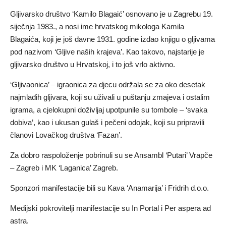
Gljivarsko društvo ‘Kamilo Blagaić’ osnovano je u Zagrebu 19.
siječnja 1983., a nosi ime hrvatskog mikologa Kamila
Blagaića, koji je još davne 1931. godine izdao knjigu o gljivama
pod nazivom ‘Gljive naših krajeva’. Kao takovo, najstarije je
gljivarsko društvo u Hrvatskoj, i to još vrlo aktivno.
‘Gljivaonica’ – igraonica za djecu održala se za oko desetak
najmlađih gljivara, koji su uživali u puštanju zmajeva i ostalim
igrama, a cjelokupni doživljaj upotpunile su tombole – ‘svaka
dobiva’, kao i ukusan gulaš i pečeni odojak, koji su pripravili
članovi Lovačkog društva ‘Fazan’.
Za dobro raspoloženje pobrinuli su se Ansambl ‘Putari’ Vrapče
– Zagreb i MK ‘Laganica’ Zagreb.
Sponzori manifestacije bili su Kava ‘Anamarija’ i Fridrih d.o.o.
Medijski pokrovitelji manifestacije su In Portal i Per aspera ad
astra.