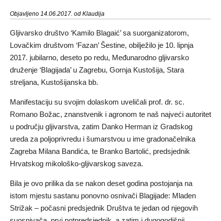
Objavljeno 14.06.2017. od Klaudija
Gljivarsko društvo ‘Kamilo Blagaić’ sa suorganizatorom,
Lovačkim društvom ‘Fazan’ Šestine, obilježilo je 10. lipnja
2017. jubilarno, deseto po redu, Međunarodno gljivarsko
druženje ‘Blagijada’ u Zagrebu, Gornja Kustošija, Stara
streljana, Kustošijanska bb.
Manifestaciju su svojim dolaskom uveličali prof. dr. sc.
Romano Božac, znanstvenik i agronom te naš najveći autoritet
u području gljivarstva, zatim Danko Herman iz Gradskog
ureda za poljoprivredu i šumarstvou u ime gradonačelnika
Zagreba Milana Bandića, te Branko Bartolić, predsjednik
Hrvatskog mikološko-gljivarskog saveza.
Bila je ovo prilika da se nakon deset godina postojanja na
istom mjestu sastanu ponovno osnivači Blagijade: Mladen
Strižak – počasni predsjednik Društva te jedan od njegovih
suosnivača, prvi potpredsjednik, a zatim i dugogodišnji