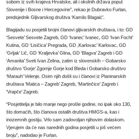
sobom iz svih krajeva Hrvatske, ali i okolnih država poput
Slovenije i Bosne i Hercegovine”, rekao je Dubravko Furlan,
predsjednik Gljivarskog društva ‘Kamilo Blagaić’.
Blagijadu su posjetili brojni članovi gljivarskih društava, i to: GD
‘Sesvete’ Sesvete Zagreb, GD ‘Ivanec’ Ivanec, GD ‘Ivan Focht’
Kutina, GD ‘Lisičica’ Pregrada, GD ,Karlovac’ Karlovac, GD
‘Grljak’ Lič, GD ‘Kraljevka’ Glina, GD ‘Blagva’ Zagreb i GD
‘Amanita’ Sveti Ivan Zelina, zatim iz slovenskih – Gobarsko
društvo ‘Gorje’ Zgornje Gorje kod Bleda i Gobarsko društvo
‘Marauh’ Velenje. Osim njih došli su i članovi iz Planinarskih
društava ‘Matica – Zagreb’ Zagreb, ‘Martinčice’ Zagreb i
‘Vrapče’ Zagreb.
“Posjetitelja je bilo manje nego prošle godine, no ipak oko 130,
što domaćih, što članova ostalih društva HMGS-a, kao i
inozemnih gostiju. Vrlo sam zadovoljan njihovim dolaskom.
Vjerujem da će nas narednih godina posjetiti u još većem
broju”, nadodao je Furlan.