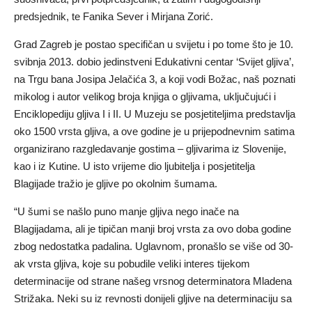
predsjednik, te Fanika Sever i Mirjana Zorić.
Grad Zagreb je postao specifičan u svijetu i po tome što je 10.
svibnja 2013. dobio jedinstveni Edukativni centar ‘Svijet gljiva’,
na Trgu bana Josipa Jelačića 3, a koji vodi Božac, naš poznati
mikolog i autor velikog broja knjiga o gljivama, uključujući i
Enciklopediju gljiva I i II. U Muzeju se posjetiteljima predstavlja
oko 1500 vrsta gljiva, a ove godine je u prijepodnevnim satima
organizirano razgledavanje gostima – gljivarima iz Slovenije,
kao i iz Kutine. U isto vrijeme dio ljubitelja i posjetitelja
Blagijade tražio je gljive po okolnim šumama.
“U šumi se našlo puno manje gljiva nego inače na
Blagijadama, ali je tipičan manji broj vrsta za ovo doba godine
zbog nedostatka padalina. Uglavnom, pronašlo se više od 30-
ak vrsta gljiva, koje su pobudile veliki interes tijekom
determinacije od strane našeg vrsnog determinatora Mladena
Strižaka. Neki su iz revnosti donijeli gljive na determinaciju sa