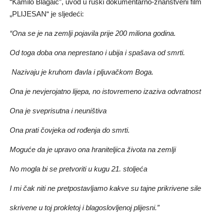
“Kamilo Blagaić”, uvod u ruski dokumentarno-znanstveni film
„PLIJESAN“ je sljedeći:
“Ona se je na zemlji pojavila prije 200 miliona godina.
Od toga doba ona neprestano i ubija i spašava od smrti.
Nazivaju je kruhom đavla i pljuvačkom Boga.
Ona je nevjerojatno lijepa, no istovremeno izaziva odvratnost
Ona je sveprisutna i neuništiva
Ona prati čovjeka od rođenja do smrti.
Moguće da je upravo ona hraniteljica života na zemlji
No mogla bi se pretvoriti u kugu 21. stoljeća
I mi čak niti ne pretpostavljamo kakve su tajne prikrivene sile
skrivene u toj prokletoj i blagoslovljenoj plijesni.”