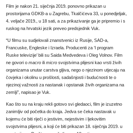
Film je nakon 21. siječnja 2019. ponovno prikazan u
prostorijama GDKB-a u Zagrebu, Tkalčićeva 33, u ponedjeljak,
4. veljače 2019., u 18 sati, a za prikazivanje ga je pripremio i s
ruskog na hrvatski jezik preveo predsjednik Vuk.
“U filmu su sudjelovali znanstvenici iz Rusije, SAD-a,
Francuske, Engleske i Izraela. Producenti za ‘I program
Ruske televizije’ bili su Saida Medvedeva i Oleg Volnov. Film
ne govori o
macro
ili
micro
svojstvima plijesni kao vrsti živih
organizama unutar carstva gljiva, nego o njezinom utjecaju na
čovjeka i okolinu u prošlosti, sadašnjosti i budućnosti te o
njezinoj važnosti za nastanak i opstanak živih organizama na
zemlji”, napisao je Vuk.
Kao što su na kraju rekli gotovo svi gledaoci, film je izuzetno
zanimljiv od početka do kraja. Jedva se čeka nastavak u
kojemu će biti riječi o jestivim, nejestivim i ljekovitim
svojstvima plijesni, a koji će biti prikazan 18. siječnja 2019. u